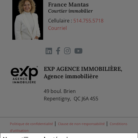
France Mantas
Courtier immobilier
Cellulaire :
514.755.5718
Courriel
EXP AGENCE IMMOBILIÈRE,
Agence immobilière
49 boul. Brien
Repentigny, QC J6A 4S5
|
|
Politique de confidentialité
Clause de non-responsabilité
Conditions