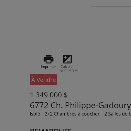
print
iso
Imprimer
Calculer
l'hypothèque
À Vendre
1 349 000 $
6772 Ch. Philippe-Gadoury
Isolé
2+2 Chambres à coucher
2 Salles de 