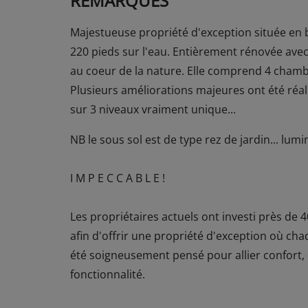
REMARQUES
Majestueuse propriété d'exception située en 
220 pieds sur l'eau. Entièrement rénovée avec
au coeur de la nature. Elle comprend 4 chambr
Plusieurs améliorations majeures ont été réalis
sur 3 niveaux vraiment unique...
NB le sous sol est de type rez de jardin... lumin
I M P E C C A B L E !
Les propriétaires actuels ont investi près de 
afin d'offrir une propriété d'exception où cha
été soigneusement pensé pour allier confort,
fonctionnalité.