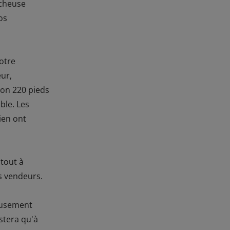
écheuse
os
otre
eur,
ron 220 pieds
ble. Les
sien ont
 tout à
es vendeurs.
eusement
stera qu'à