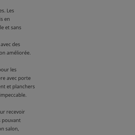
es. Les
is en
le et sans
 avec des
ion améliorée.
pour les
ère avec porte
nt et planchers
 impeccable.
ur recevoir
s pouvant
on salon,