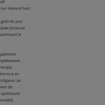
all
 sur mesure haut
 goût du jour
cipale propose
ximisant le
également
omplètement
trempé,
ire tout en
estigieux Lac
ment de
 optimisant
nnalité.